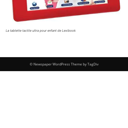
La tablette tactile ultra pour enfant de Lexibook
© Newspaper WordPress Theme by TagDiv