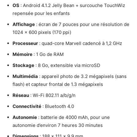
OS
: Android 4.1.2 Jelly Bean + surcouche TouchWiz
repensée pour les enfants
Affichage
: écran de 7 pouces pour une résolution de
1024 x 600 pixels (170 ppi)
Processeur
: quad-core Marvell cadencé à 1,2 GHz
Mémoire
: 1 Go de RAM
Stockage
: 8 Go, extensible via microSD
Multimédia
: appareil photo de 3.2 mégapixels (sans
flash) et capteur frontal de 1.3 mégapixels
Réseau
: Wi-Fi 802.11 a/b/g/n
Connectivité
: Bluetooth 4.0
Autonomie
: batterie de 4000 mAh, pour une
autonomie d’environ 7 heures 30 minutes
Dimensions
: 188 x 111 x 9.9 mm