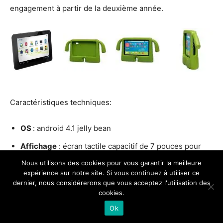
engagement à partir de la deuxième année.
Caractéristiques techniques:
OS
: android 4.1 jelly bean
Affichage
: écran tactile capacitif de 7 pouces pour
une résolution de 800×480
Nous utilisons des cookies pour vous garantir la meilleure
expérience sur notre site. Si vous continuez à utiliser ce
Processeur
: Boxchip A13-Cortex A8
dernier, nous considérerons que vous acceptez l'utilisation des
cookies.
Mémoire
: 512 MB de RAM
Ok
Stockage
: 4Go extensible par MicroSD jusqu’à 64 Go