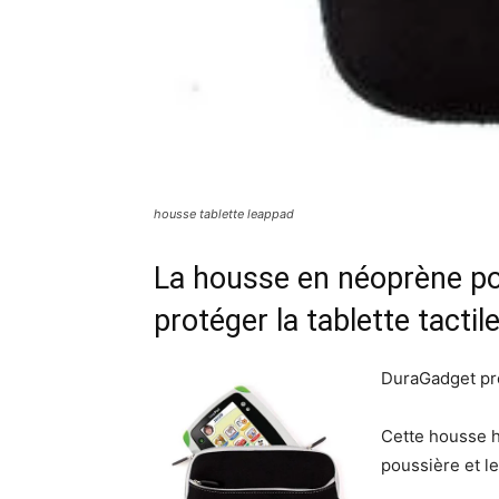
housse tablette leappad
La housse en néoprène pou
protéger la tablette tactil
DuraGadget p
Cette housse ha
poussière et le