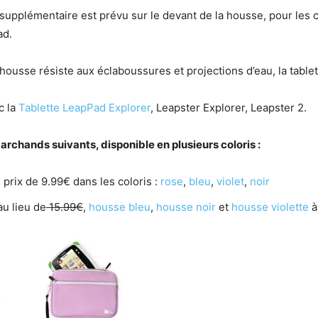
upplémentaire est prévu sur le devant de la housse, pour les c
ad.
housse résiste aux éclaboussures et projections d’eau, la table
c la
Tablette LeapPad Explorer
, Leapster Explorer, Leapster 2.
rchands suivants, disponible en plusieurs coloris :
 prix de 9.99€ dans les coloris :
rose
,
bleu
,
violet
,
noir
u lieu de
15.99€
,
housse bleu
,
housse noir
et
housse violette
à