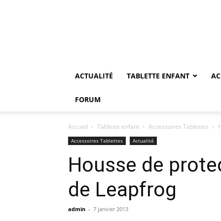
ACTUALITÉ
TABLETTE ENFANT
AC
FORUM
Accueil
Tablette enfant
Accessoires Tablettes
H
Accessoires Tablettes
Actualité
Housse de protec
de Leapfrog
admin
-
7 janvier 2013