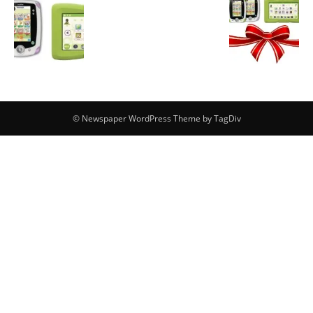
© Newspaper WordPress Theme by TagDiv