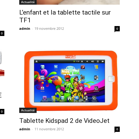
Actualité
L’enfant et la tablette tactile sur
TF1
admin
-
19 novembre 2012
0
0
E
Actualité
0
Tablette Kidspad 2 de VideoJet
admin
-
11 novembre 2012
0